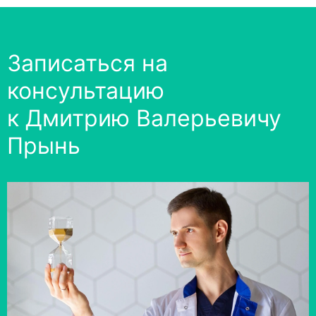
Записаться на
консультацию
к Дмитрию Валерьевичу
Прынь