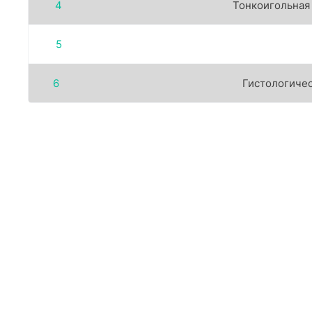
4
Тонкоигольная
5
6
Гистологиче