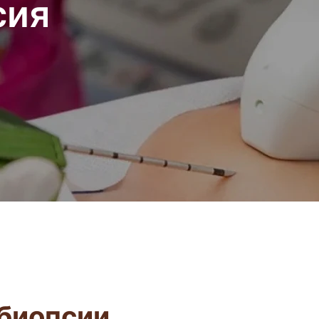
сия
биопсии