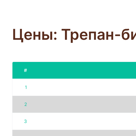
Цены: Трепан-б
#
1
2
3