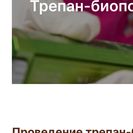
Трепан-биоп
Проведение трепан-