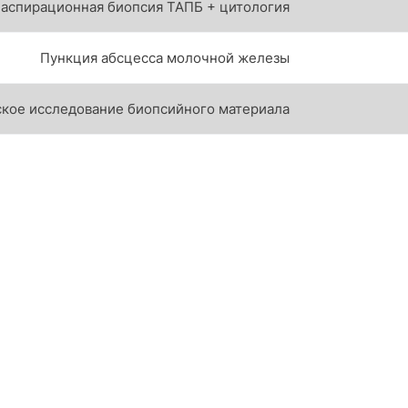
 аспирационная биопсия ТАПБ + цитология
Пункция абсцесса молочной железы
ское исследование биопсийного материала