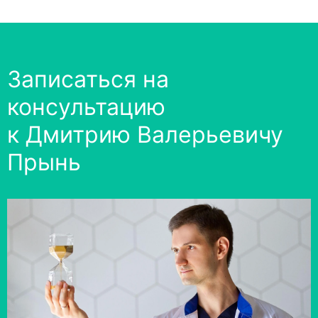
Записаться на
консультацию
к Дмитрию Валерьевичу
Прынь