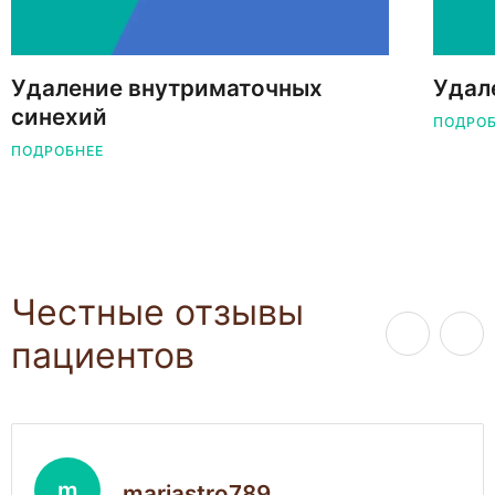
Удаление внутриматочных
Удал
синехий
ПОДРО
ПОДРОБНЕЕ
Честные отзывы
пациентов
m
mariastro789