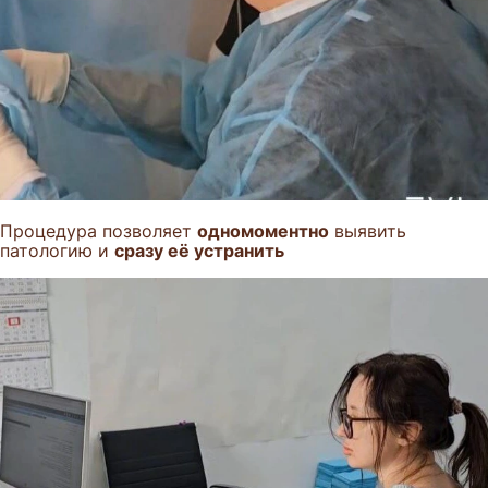
Процедура позволяет
одномоментно
выявить
патологию и
сразу её устранить