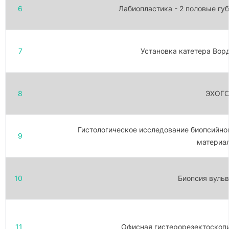
6
Лабиопластика - 2 половые гу
7
Установка катетера Вор
8
ЭХОГ
Гистологическое исследование биопсийно
9
материа
10
Биопсия вуль
11
Офисная гистерорезектоскоп