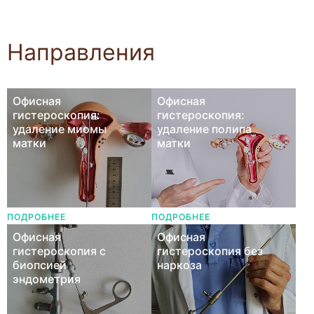
Направления
Офисная
Офисная
гистероскопия:
гистероскопия:
удаление миомы
удаление полипа
матки
матки
ПОДРОБНЕЕ
ПОДРОБНЕЕ
Офисная
Офисная
гистероскопия с
гистероскопия без
биопсией
наркоза
эндометрия