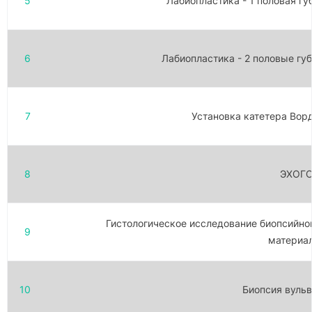
5
Лабиопластика - 1 половая гу
6
Лабиопластика - 2 половые гу
7
Установка катетера Вор
8
ЭХОГ
Гистологическое исследование биопсийно
9
материа
10
Биопсия вуль