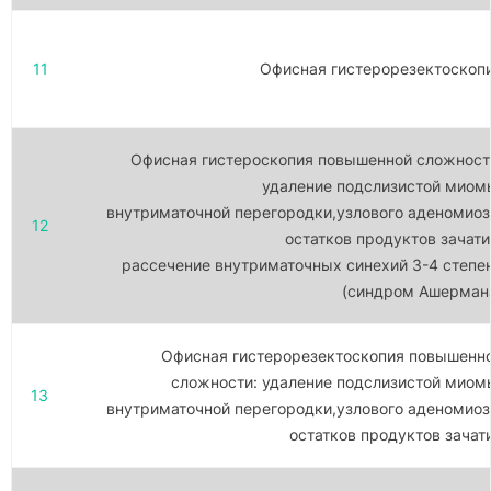
11
Офисная гистерорезектоскоп
Офисная гистероскопия повышенной сложност
удаление подслизистой миом
внутриматочной перегородки,узлового аденомиоз
12
остатков продуктов зачати
рассечение внутриматочных синехий 3-4 степе
(синдром Ашерман
Офисная гистерорезектоскопия повышенн
сложности: удаление подслизистой миом
13
внутриматочной перегородки,узлового аденомиоз
остатков продуктов зачат