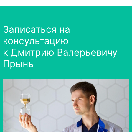
Записаться на
консультацию
к Дмитрию Валерьевичу
Прынь